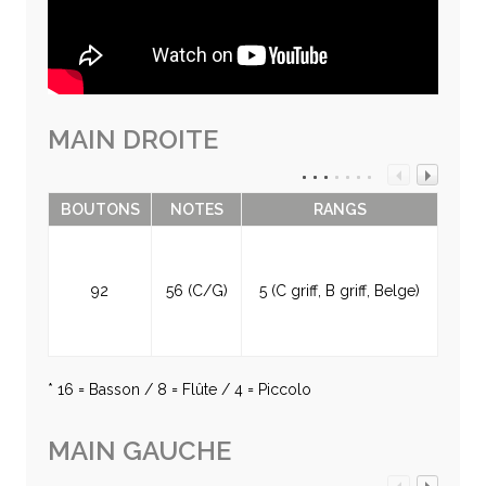
MAIN DROITE
BOUTONS
NOTES
RANGS
92
56 (C/G)
5 (C griff, B griff, Belge)
* 16 = Basson / 8 = Flûte / 4 = Piccolo
MAIN GAUCHE