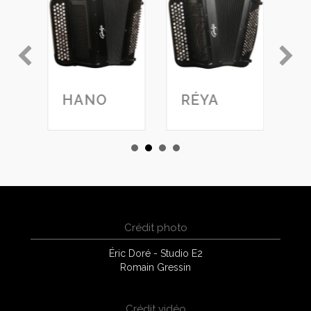
HANO
RÉYA
M
Crédit photo
Éric Doré - Studio E2
Romain Gressin
Crédit vidéo